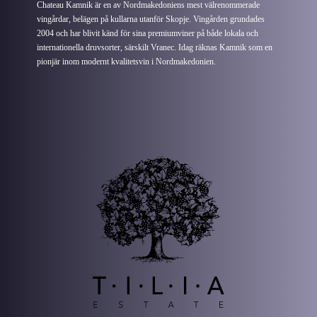
Chateau Kamnik är en av Nordmakedoniens mest välrenommerade
vingårdar, belägen på kullarna utanför Skopje. Vingården grundades
2004 och har blivit känd för sina premiumviner på både lokala och
internationella druvsorter, särskilt Vranec. Idag räknas Kamnik som en
pionjär inom modernt kvalitetsvin i Nordmakedonien.