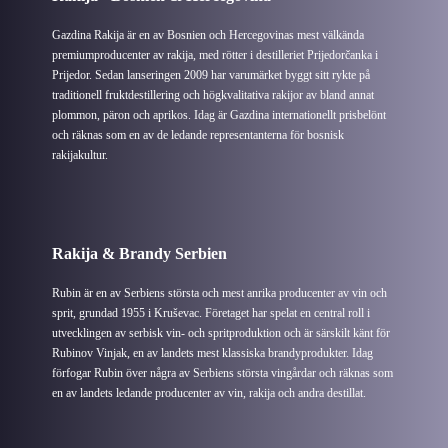
Gazdina Rakija är en av Bosnien och Hercegovinas mest välkända
premiumproducenter av rakija, med rötter i destilleriet Prijedorčanka i
Prijedor. Sedan lanseringen 2009 har varumärket byggt sitt rykte på
traditionell fruktdestillering och högkvalitativa rakijor av bland annat
plommon, päron och aprikos. Idag är Gazdina internationellt prisbelönt
och räknas som en av de ledande representanterna för bosnisk
rakijakultur.
Rakija & Brandy Serbien
Rubin är en av Serbiens största och mest anrika producenter av vin och
sprit, grundad 1955 i Kruševac. Företaget har spelat en central roll i
utvecklingen av serbisk vin- och spritproduktion och är särskilt känt för
Rubinov Vinjak, en av landets mest klassiska brandyprodukter. Idag
förfogar Rubin över några av Serbiens största vingårdar och räknas som
en av landets ledande producenter av vin, rakija och andra destillat.