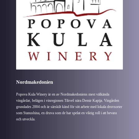
Nordmakedonien
Popova Kula Winery är en av Nordmakedoniens mest välkända
vingårdar, belägen i vinregionen Tikveš nära Demir Kapija. Vingården
grundades 2004 och är särskilt känd för sitt arbete med lokala druvsorter
som Stanushina, en druva som de har spelat en viktig roll i att bevara
och utveckla.