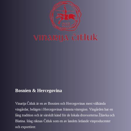
Bosnien & Hercegovina
Vinarija Čitluk är en av Bosnien och Hercegovinas mest välkända
vingårdar, belägen i Hercegovinas främsta vinregion. Vingården har en
lång tradition och är särskilt känd för de lokala druvsorterna Žilavka och
Blatina. Idag räknas Čitluk som en av landets ledande vinproducenter
och exportörer.