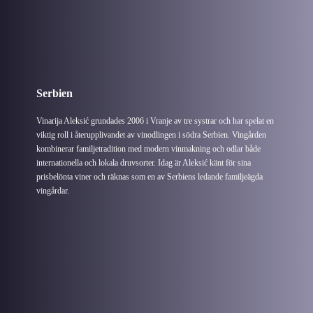
Serbien
Vinarija Aleksić grundades 2006 i Vranje av tre systrar och har spelat en
viktig roll i återupplivandet av vinodlingen i södra Serbien. Vingården
kombinerar familjetradition med modern vinmakning och odlar både
internationella och lokala druvsorter. Idag är Aleksić känt för sina
prisbelönta viner och räknas som en av Serbiens ledande familjeägda
vingårdar.