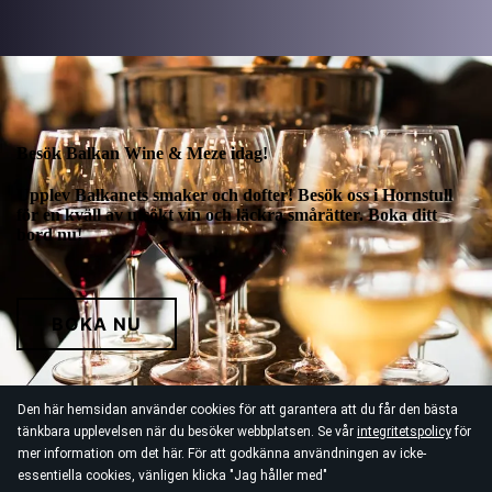
Besök Balkan Wine & Meze idag!
Upplev Balkanets smaker och dofter! Besök oss i Hornstull
för en kväll av utsökt vin och läckra smårätter. Boka ditt
bord nu!
BOKA NU
Den här hemsidan använder cookies för att garantera att du får den bästa
tänkbara upplevelsen när du besöker webbplatsen. Se vår
integritetspolicy
för
mer information om det här. För att godkänna användningen av icke-
essentiella cookies, vänligen klicka "Jag håller med"