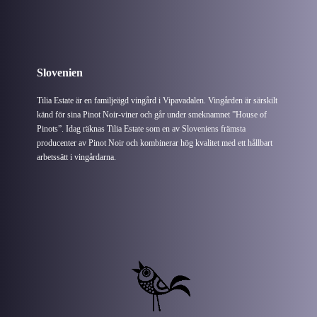
Slovenien
Tilia Estate är en familjeägd vingård i Vipavadalen. Vingården är särskilt
känd för sina Pinot Noir-viner och går under smeknamnet ”House of
Pinots”. Idag räknas Tilia Estate som en av Sloveniens främsta
producenter av Pinot Noir och kombinerar hög kvalitet med ett hållbart
arbetssätt i vingårdarna.