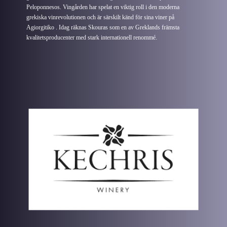
Peloponnesos. Vingården har spelat en viktig roll i den moderna
grekiska vinrevolutionen och är särskilt känd för sina viner på
Agiorgitiko . Idag räknas Skouras som en av Greklands främsta
kvalitetsproducenter med stark internationell renommé.