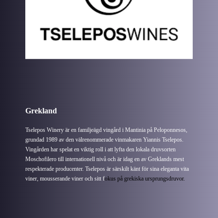
Grekland
Tselepos Winery är en familjeägd vingård i Mantinia på Peloponnesos,
grundad 1989 av den välrenommerade vinmakaren Yiannis Tselepos.
Vingården har spelat en viktig roll i att lyfta den lokala druvsorten
Moschofilero till internationell nivå och är idag en av Greklands mest
respekterade producenter. Tselepos är särskilt känt för sina eleganta vita
viner, mousserande viner och sitt f
okus på grekiska ursprungsdruvor.