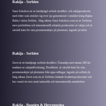
Rakija - Serbien
Stara Sokolova är en familjeägd serbisk destilleri- och rakijaproducent
med rötter som sträcker sig över sju generationer i området kring Bajina
Bašta i västra Serbien. Idag räknas Stara Sokolova som en av Serbiens
mest prisbelönta och internationellt erkända producenter av rakija och är
särskilt känt för sina premiumrakijor på plommon, lagrade på ekfat.
Rakija - Serbien
Zavet är ett familjeägt serbiskt destilleri i Šumadija med nästan 200 års
tradition av rakijatillverkning. Destilleriet är särskilt känt för sina
premiumrakijor på plommon från egna odlingar, lagrade på serbisk ek.
Idag räknas Zavet som en av Serbiens ledande kvalitetsproducenter och
har vunnit ett stort antal nationella och internationella utmärkelser.
Rakija - Bosnien & Hercegovina