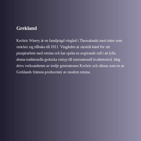
Grekland
Kechris Winery är en familjeägd vingård i Thessaloniki med rötter som
sträcker sig tillbaka till 1911. Vingården är särskilt känd för sitt
pionjärarbete med retsina och har spelat en avgörande roll i att lyfta
denna traditionella grekiska vintyp till internationell kvalitetsnivå. Idag
drivs verksamheten av tredje generationen Kechris och räknas som en av
Greklands främsta producenter av modern retsina.