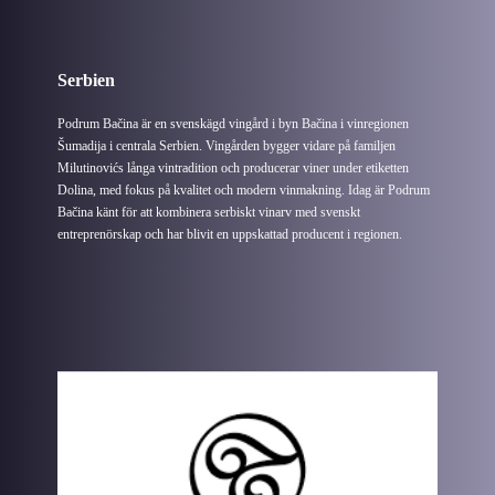
Serbien
Podrum Bačina är en svenskägd vingård i byn Bačina i vinregionen
Šumadija i centrala Serbien. Vingården bygger vidare på familjen
Milutinovićs långa vintradition och producerar viner under etiketten
Dolina, med fokus på kvalitet och modern vinmakning. Idag är Podrum
Bačina känt för att kombinera serbiskt vinarv med svenskt
entreprenörskap och har blivit en uppskattad producent i regionen.