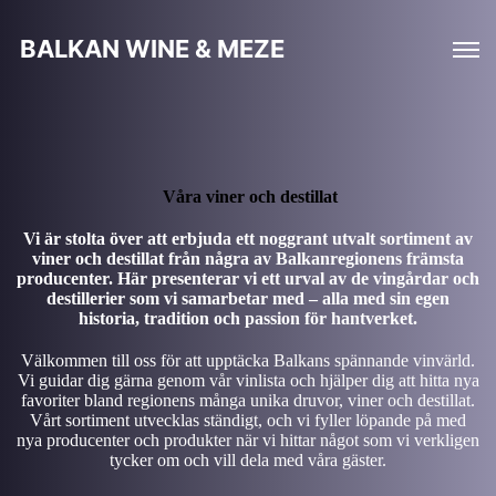
BALKAN WINE & MEZE
Våra viner och destillat
Vi är stolta över att erbjuda ett noggrant utvalt sortiment av
viner och destillat från några av Balkanregionens främsta
producenter. Här presenterar vi ett urval av de vingårdar och
destillerier som vi samarbetar med – alla med sin egen
historia, tradition och passion för hantverket.
Välkommen till oss för att upptäcka Balkans spännande vinvärld.
Vi guidar dig gärna genom vår vinlista och hjälper dig att hitta nya
favoriter bland regionens många unika druvor, viner och destillat.
Vårt sortiment utvecklas ständigt, och vi fyller löpande på med
nya producenter och produkter när vi hittar något som vi verkligen
tycker om och vill dela med våra gäster.