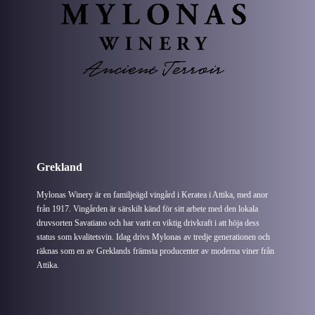
Grekland
Mylonas Winery är en familjeägd vingård i Keratea i Attika, med anor
från 1917. Vingården är särskilt känd för sitt arbete med den lokala
druvsorten Savatiano och har varit en viktig drivkraft i att höja dess
status som kvalitetsvin. Idag drivs Mylonas av tredje generationen och
räknas som en av Greklands främsta producenter av moderna viner från
Attika.