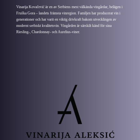
Vinarija Kovačević är en av Serbiens mest välkända vingårdar, belägen i
Fruška Gora – landets främsta vinregion. Familjen har producerat vin i
generationer och har varit en viktig drivkraft bakom utvecklingen av
modernt serbiskt kvalitetsvin. Vingården är särskilt känd för sina
Riesling-, Chardonnay- och Aurelius-viner.